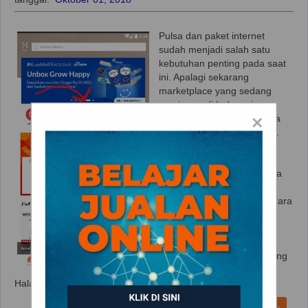
Pulsa dan paket internet
sudah menjadi salah satu
kebutuhan penting pada saat
ini. Apalagi sekarang
marketplace yang sedang
menjamur di Indonesia
×
menyediakan fitur beli pulsa
dan paket internet tersebut.
Pada artikel kali ini, akan
dipaparkan mengenai
penjelasan bagaimana Cara
Mudah Membeli Pulsa dan
Paket Internet di Lazada. Cara
Mudah Membeli Pulsa dan
Paket Internet di Lazada 1.
Buka aplikasi Lazada. Pilih
opsi "Pulsa dan e-store" yang
dikotak biru berikut ini
Halaman Awal Lazada 2. Pilih...