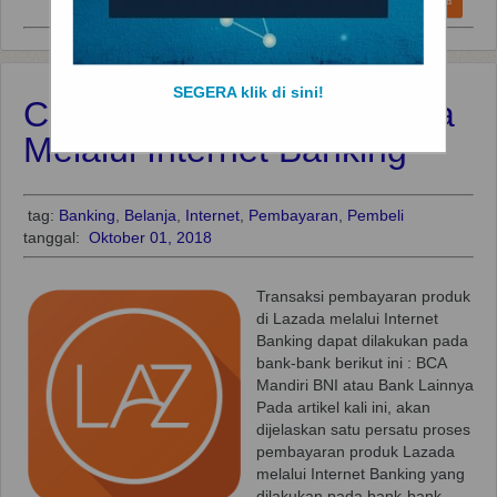
baca selengkapnya
SEGERA klik di sini!
Cara Bayar Produk Lazada
Melalui Internet Banking
tag:
Banking
,
Belanja
,
Internet
,
Pembayaran
,
Pembeli
tanggal:
Oktober 01, 2018
Transaksi pembayaran produk
di Lazada melalui Internet
Banking dapat dilakukan pada
bank-bank berikut ini : BCA
Mandiri BNI atau Bank Lainnya
Pada artikel kali ini, akan
dijelaskan satu persatu proses
pembayaran produk Lazada
melalui Internet Banking yang
dilakukan pada bank-bank