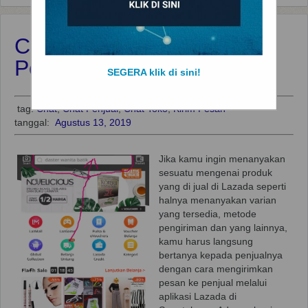
Cara Kirim Pesan Kepada
Penjual di Lazada
SEGERA klik di sini!
tag:
Chat
,
Chat Penjual
,
Chat Toko
,
Kirim Pesan
tanggal:
Agustus 13, 2019
Jika kamu ingin menanyakan
sesuatu mengenai produk
yang di jual di Lazada seperti
halnya menanyakan varian
yang tersedia, metode
pengiriman dan yang lainnya,
kamu harus langsung
bertanya kepada penjualnya
dengan cara mengirimkan
pesan ke penjual melalui
aplikasi Lazada di