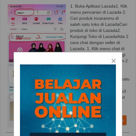
1. Buka Aplikasi Lazada1. Klik
menu pencarian di Lazada 2.
Cari produk incaranmu di
salah satu toko di LazadaCari
produk di toko di Lazada2.
Kunjungi Toko di LazadaAda 2
cara chat dengan seller di
Lazada: 1. Klik menu chat di
pojok kanan bawah Kunjungi
×
toko lalu klik menu chat now 2.
Cara kedua, kamu bisa klik
produk, lalu klik fitur chat di
bawahKlik produk di salah satu
toko di LazadaBuka chat di
postingan produk di Lazada3.
Mulailah BerkomunikasiChat
dengan Penjual di
LazadaKomunikasikan...
baca selengkapnya