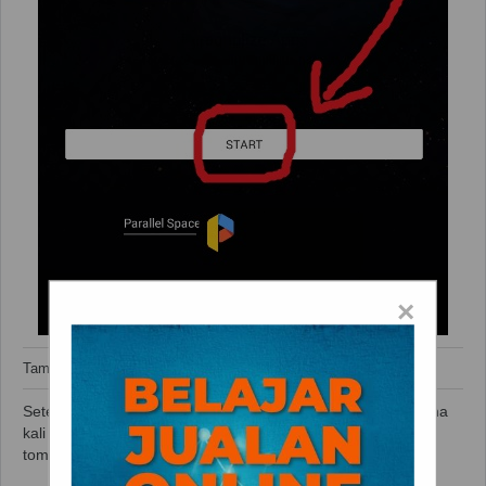
×
Tampilan Awal Parallel Space
Setelah aplikasi terpasang, silahkan anda buka. Saat pertama
kali membuka aplikasi anda akan diminta untuk menekan
tombol
start
. Silahkan anda tekan tombol tersebut.